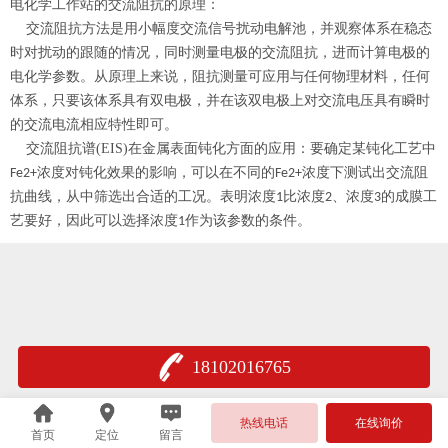
电化学工作站的交流阻抗的原理：
交流阻抗方法是用小幅度交流信号扰动电解池，并观察体系在稳态
时对扰动的跟随的情况，同时测量电极的交流阻抗，进而计算电极的
电化学参数。从原理上来说，阻抗测量可应用与任何物理材料，任何
体系，只要该体系具有双电极，并在该双电极上对交流电压具有瞬时
的交流电流相应特性即可。
交流阻抗谱
(EIS)
在金属表面钝化方面的应用：要确定某钝化工艺中
浓度对钝化效果的影响，可以在不同的
浓度下测试出交流阻
Fe2+
Fe2+
抗曲线，从中筛选出合适的工况。表明浓度
比浓度
、浓度
的成膜工
1
2
3
艺要好，因此可以选择浓度
作为该参数的条件。
1
18102016765
热线电话
在线询价
首页
定位
留言