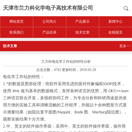
天津市兰力科化学电子高技术有限公司
网站首页
公司简介
产品展示
新闻中心
联系我们
产品目录
技术文章
在线留言
技术文章
更多>>
兰力科电化学工作站的特性分析
点击次数：4763 更新时间：2019-03-29
电化学工作站的特性：
1.
*的数据及图形处理：统软件采用先进的面对对象编程
技术，
(OOP)
使用
做为基本的数据格式，发挥各种语言的优势，用
XML
C#/C++/asm
三种语言联合开发，多线程协同工作，为专业分析和科研用途提供使
用方便的实验工具和清晰流畅的工作程序，并能以十余种图形方式显
示测量结果（如阻抗复平面图
、
图、
阻抗图），
/Nyquist
Bode
Warburg
观察实验结果十分方便。
2.
中、英文的软件操作界面：采用中、英文的软件操作界面，操作简