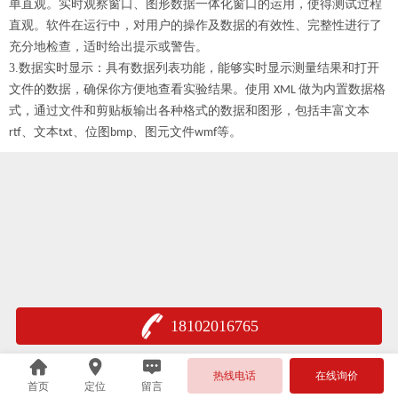
单直观。实时观察窗口、图形数据一体化窗口的运用，使得测试过程
直观。软件在运行中，对用户的操作及数据的有效性、完整性进行了
充分地检查，适时给出提示或警告。
3.
数据实时显示：具有数据列表功能，能够实时显示测量结果和打开
文件的数据，确保你方便地查看实验结果。使用
做为内置数据格
XML
式，通过文件和剪贴板输出各种格式的数据和图形，包括丰富文本
、文本
、位图
、图元文件
等。
rtf
txt
bmp
wmf
18102016765
热线电话
在线询价
首页
定位
留言