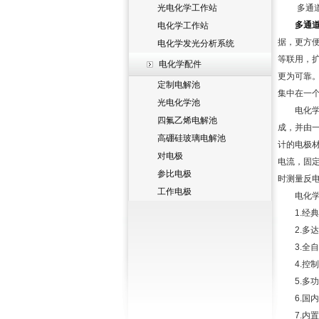
光电化学工作站
多通道电
多通
电化学工作站
据，更方
电化学发光分析系统
等联用，
电化学配件
更为可靠
定制电解池
集中在一
光电化学池
电化学工
四氟乙烯电解池
成，并由
高硼硅玻璃电解池
计的电极
对电极
电流，固
参比电极
时测量反
工作电极
电化学工
1.经典
2.多达
3.全自
4.控制
5.多功
6.国内
7.内置