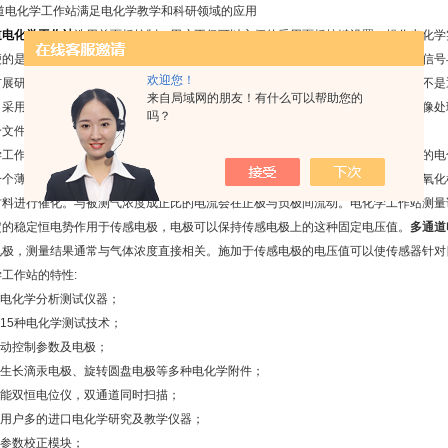
化学工作站满足电化学教学和科研领域的应用
道电化学工作站
选用前面板控制，用户不仅可以方便的采用面板按键设置、操作电化学
便的是，可以外接信号源给电化学工作站输入信号，也可以让电化学工作站的输出信号
欢迎您！
扩展研究方向。由于使用面板控制时，采用的是电化学工作站本身的模拟信号源，不是
来自局域网的朋友！有什么可以帮助您的
。采用计算机控制，实现目前所有主流的实验方法。方便的智能化设置，灵活的图像处
吗？
个文件中，数据管理极为方便。
作站通过与被测气体发生反应并产生与气体浓度成正比的电信号来工作，典型的电化
一个薄电解层隔开。穿过屏障扩散的气体与传感电极发生反应，传感电极可以采用氧化
材料进行催化。与被测气浓度成正比的电流会在正极与负极间流动。电化学工作站测量
定的稳定恒电势作用于传感电极，电极可以保持传感电极上的这种固定电压值。
多通道
电极，测量结果通常与气体浓度直接相关。施加于传感电极的电压值可以使传感器针对
作站的特性:
电化学分析测试仪器；
15种电化学测试技术；
动控制参数及电极；
生长滴汞电极、旋转圆盘电极等多种电化学附件；
能双恒电位仪，双通道同时扫描；
用户多的进口电化学研究及教学仪器；
参数校正模块；