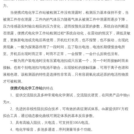
力。
当便携式电化学工作站被检测工件没有泄露时，检测压力基本保持不变，当
被测工件存在泄露，工件内的气体压力随着气体从被测工件中泄露而逐步下降，
压力传感器实时输出相应的压力变化，进而按预先设置的参数，系统自动判断是
否泄露，便携式电化学工作站检测过程*系统自动化，在震动的情况下，调低灵敏
度，更换新电池或充电后再使用，开机红灯长亮，也不报警，也不振动，出现此
类现象，一般为探测器停用了一段时间，忘了取出电池，电池长期缓慢放电所
至。开机后出现时而正常，时而不正常，一会报警，一会什么反映也没有。
一般为用户装电池时没有压紧电池扣或只压紧一个，另一个时而接触时而未
接触。也有个别电池扣与电池不吻合，出现较松的接触现象，可用于离子色谱和
液相色谱。该检测器的特性是选择性非常高，只有容易氧化或还原的电活性物质
才可被检测。
便携式电化学工作站
的特点
1、提供交流阻抗及多种常规电化学测试，交流阻抗谱宽，在同类产品中独yi
无er。
2、先进的非线性阻抗拟合技术，可有效的表征测试体系。du家提供BV方程
拟合工具，通过稳态极化曲线可测定体系的基本反应参数。
3、具有高输入阻抗，大电流，可支持至100A电流。
4、电化学噪音，多池多通道，序列测量等多个功能。