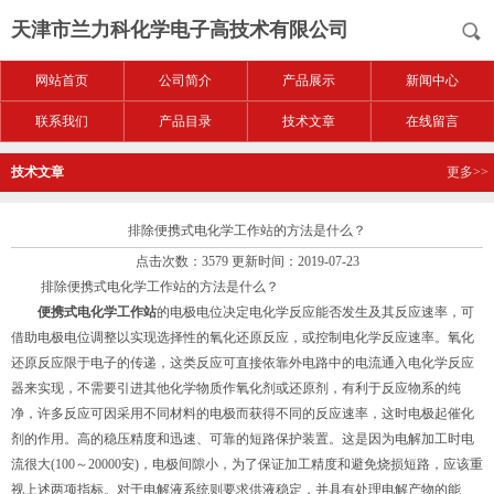
天津市兰力科化学电子高技术有限公司
网站首页
公司简介
产品展示
新闻中心
联系我们
产品目录
技术文章
在线留言
技术文章
更多>>
排除便携式电化学工作站的方法是什么？
点击次数：3579 更新时间：2019-07-23
排除便携式电化学工作站的方法是什么？
便携式电化学工作站
的电极电位决定电化学反应能否发生及其反应速率，可
借助电极电位调整以实现选择性的氧化还原反应，或控制电化学反应速率。氧化
还原反应限于电子的传递，这类反应可直接依靠外电路中的电流通入电化学反应
器来实现，不需要引进其他化学物质作氧化剂或还原剂，有利于反应物系的纯
净，许多反应可因采用不同材料的电极而获得不同的反应速率，这时电极起催化
剂的作用。高的稳压精度和迅速、可靠的短路保护装置。这是因为电解加工时电
流很大(100～20000安)，电极间隙小，为了保证加工精度和避免烧损短路，应该重
视上述两项指标。对于电解液系统则要求供液稳定，并具有处理电解产物的能