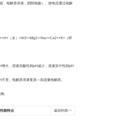
源，电解质溶液，阴阳电极）。使电流通过电解
>H+（水）>Al3+>Mg2+>Na+>Ca2+>K+（即
H增大，溶液呈酸性则pH减小，溶液呈中性则pH
H不变。电解质溶液复原—加适量电解质。
化物。
大性能特点
返回列表>>