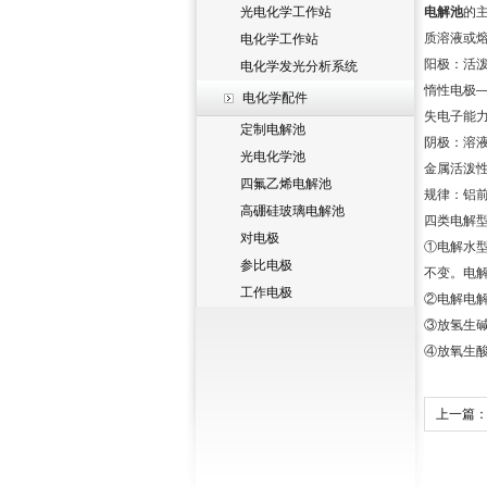
光电化学工作站
电解池
的
质溶液或
电化学工作站
阳极：活泼
电化学发光分析系统
惰性电极
电化学配件
失电子能力：活
定制电解池
阴极：溶液中
光电化学池
金属活泼
四氟乙烯电解池
规律：铝
高硼硅玻璃电解池
四类电解
对电极
①电解水型
参比电极
不变。电
工作电极
②电解电
③放氢生
④放氧生
上一篇