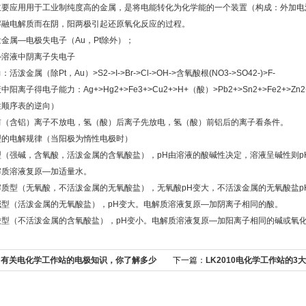
主要应用用于工业制纯度高的金属，是将电能转化为化学能的一个装置（构成：外加电
熔融电解质而在阴，阳两极引起还原氧化反应的过程。
金属—电极失电子（Au，Pt除外）；
—溶液中阴离子失电子
泼金属（除Pt，Au）>S2->I->Br->Cl->OH->含氧酸根(NO3->SO42-)>F-
阳离子得电子能力：Ag+>Hg2+>Fe3+>Cu2+>H+（酸）>Pb2+>Sn2+>Fe2+>Zn2+
性顺序表的逆向）
前（含铝）离子不放电，氢（酸）后离子先放电，氢（酸）前铝后的离子看条件。
型的电解规律（当阳极为惰性电极时）
（强碱，含氧酸，活泼金属的含氧酸盐），pH由溶液的酸碱性决定，溶液呈碱性则p
解质溶液复原—加适量水。
解质型（无氧酸，不活泼金属的无氧酸盐），无氧酸pH变大，不活泼金属的无氧酸盐p
碱型（活泼金属的无氧酸盐），pH变大。电解质溶液复原—加阴离子相同的酸。
酸型（不活泼金属的含氧酸盐），pH变小。电解质溶液复原—加阳离子相同的碱或氧
：
有关电化学工作站的电极知识，你了解多少
下一篇：
LK2010电化学工作站的3