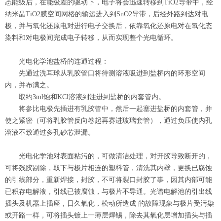
态能级后，在能级差的驱动下，电子将会迅速转移到TiO2导带中，经
纳米晶TiO2膜空间网格的输运进入到SnO2导带，后经外路到达对电
极，并与氧化还原电对进行电子交换后，依靠氧化还原电对在氧化态
染料和对电极间完成电子转移，从而实现整个光电循环。
光电化学池盐桥的连通过程：
先通过洗耳球从乳胶管口将待测溶液吸进到盐桥内的环形空间
内，并布满之。
取约3ml饱和KCl溶液到注进到盐桥的内套管内。
将参比电极先插进有乳胶管中，然后一起塞进盐桥的内套管，并
使之紧密（可将乳胶管反向卷起再赛进玻璃套管），通过负压使内孔
溶液不致通过多孔砂芯泄漏。
光电化学池对表面粘污的，可做清洁处理，对开胶导致断开的，
可将残胶剔除，取下与极片相连的塑料管，清洗其内壁，更换已腐蚀
的引线部分，重新焊接，封胶，不可将裂口封胶了事，因其内部可能
已积存电解液，引线已被腐蚀，与极片不导通。光谱电解池的引出线
插头及机器上插座，日久氧化，松动所造成 的故障现象与极片受污染
或开路一样，可将插头镀上一薄层焊锡，除去其氧化层增加插头与插