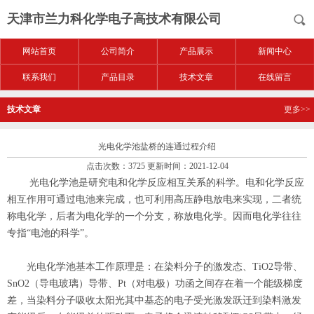
天津市兰力科化学电子高技术有限公司
网站首页
公司简介
产品展示
新闻中心
联系我们
产品目录
技术文章
在线留言
技术文章
更多>>
光电化学池盐桥的连通过程介绍
点击次数：3725 更新时间：2021-12-04
光电化学池是研究电和化学反应相互关系的科学。电和化学反应
相互作用可通过电池来完成，也可利用高压静电放电来实现，二者统
称电化学，后者为电化学的一个分支，称放电化学。因而电化学往往
专指“电池的科学”。
光电化学池基本工作原理是：在染料分子的激发态、TiO2导带、
SnO2（导电玻璃）导带、Pt（对电极）功函之间存在着一个能级梯度
差，当染料分子吸收太阳光其中基态的电子受光激发跃迁到染料激发