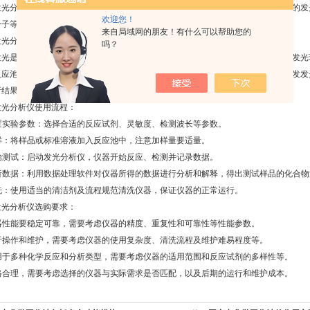
分析仪是一种用于检测和分析样品中微量化合物的仪器。它依据化学反应产生的发
欢迎您！
分子等多种物质的检测和分析，广泛应用于医学、生物、化学、环境监测等领域。
来自局域网的朋友！有什么可以帮助您的
分析仪的工作原理及组成：
吗？
是指在化学反应中通过高能态反应物激凸而发出的光。核心就是利用这种化学发光
反应池、泵等组成。其中，光源通过激发用于反应的化学试剂，产生化学反应并激发发
析结果。
分析仪使用流程：
置实验参数：选择合适的反应试剂、灵敏度、检测波长等参数。
样：将样品或标准溶液加入反应池中，注意加样量要适量。
始测试：启动发光分析仪，仪器开始反应、检测并记录数据。
析数据：利用数据处理软件对仪器所得的数据进行分析和解释，得出测试样品的化合物
洗：使用适当的清洁剂及流程规范清洗仪器，保证仪器的正常运行。
分析仪选购要求：
器性能要稳定可靠，需要考虑仪器的精度、重复性和可靠性等性能参数。
于操作和维护，需要考虑仪器的使用复杂度、清洗流程及维护难易程度等。
用于多种化学反应和分析类型，需要考虑仪器的适用范围和反应试剂的多样性等。
格合理，需要考虑选择的仪器与实际需求是否匹配，以及后期的运行和维护成本。