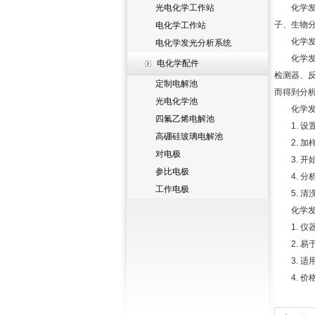
光电化学工作站
化学发光
子、生物
电化学工作站
化学发光
电化学发光分析系统
化学发光
电化学配件
检测器、
定制电解池
而得到分
光电化学池
化学发光
四氟乙烯电解池
1. 设
高硼硅玻璃电解池
2. 加
对电极
3. 开
参比电极
4. 分
工作电极
5. 清
化学发光
1. 仪
2. 易
3. 适
4. 价