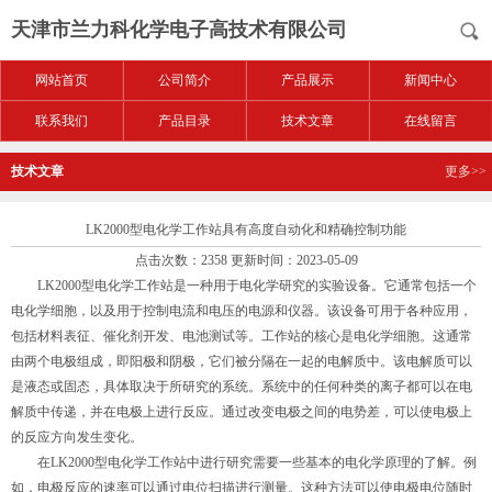
天津市兰力科化学电子高技术有限公司
网站首页
公司简介
产品展示
新闻中心
联系我们
产品目录
技术文章
在线留言
技术文章
更多>>
LK2000型电化学工作站具有高度自动化和精确控制功能
点击次数：2358 更新时间：2023-05-09
LK2000型电化学工作站是一种用于电化学研究的实验设备。它通常包括一个
电化学细胞，以及用于控制电流和电压的电源和仪器。该设备可用于各种应用，
包括材料表征、催化剂开发、电池测试等。工作站的核心是电化学细胞。这通常
由两个电极组成，即阳极和阴极，它们被分隔在一起的电解质中。该电解质可以
是液态或固态，具体取决于所研究的系统。系统中的任何种类的离子都可以在电
解质中传递，并在电极上进行反应。通过改变电极之间的电势差，可以使电极上
的反应方向发生变化。
在LK2000型电化学工作站中进行研究需要一些基本的电化学原理的了解。例
如，电极反应的速率可以通过电位扫描进行测量。这种方法可以使电极电位随时