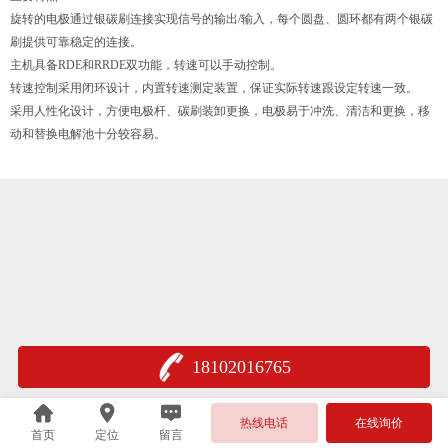
旋转的电极通过银碳刷连接实现信号的输出/输入，每个圆盘、圆环都有两个银碳
刷提供可靠稳定的连接。
主机具备RDE和RRDE双功能，转速可以手动控制。
转速控制采用闭环设计，内置转速测定装置，保证实际转速跟设定转速一致。
采用人性化设计，方便电极杆、碳刷装卸更换，电极易于冲洗、清洁和更换，移
动和替换电解池十分较容易。
18102016765
热线电话
在线询价
首页
定位
留言