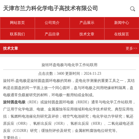
天津市兰力科化学电子高技术有限公司
网站首页
公司简介
产品展示
新闻中心
联系我们
产品目录
技术文章
在线留言
技术文章
更多>>
旋转环盘电极与电化学工作站联用
点击次数：3400 更新时间：2024-11-23
旋转环-盘电极是旋转圆盘圆环电极的简称，是电化学测量的重要工具之一，其结
构是在圆盘的同一平面上放一个同心圆环，盘与环电极之间用绝缘材料隔离，盘
电极通常负载被研究的材料，环电极一般用铂或金制成。
旋转圆盘电极
（RDE）或旋转圆盘圆环电极（RRDE）通常与电化学工作站联用，
广泛用于化学电源、电镀、金属腐蚀等应用领域和电化学技术研究。典型应用包
括：氢燃料电池催化剂研究及评价；锂空气电池研究；电化学动力学研究；氧还
原反应（ORR）、氧析出反应（OER）、氢析出反应（HER）、二氧化碳电还原
反应（CO2RR）研究；缓蚀剂评价及研究；金属材料腐蚀电位研究等。
主要特点：