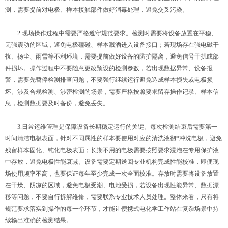
测，需要提前对电极、样本接触部件做好消毒处理，避免交叉污染。
2.现场操作过程中需要严格遵守规范要求。检测时需要将设备放置在平稳、
无强震动的区域，避免电极磕碰、样本溅洒进入设备接口；若现场存在强电磁干
扰、扬尘、雨雪等不利环境，需要提前做好设备的防护隔离，避免信号干扰或部
件损坏。操作过程中不要随意更改预设的检测参数，若出现数据异常、设备报
警，需要先暂停检测排查问题，不要强行继续运行避免造成样本损失或电极损
坏。涉及合规检测、涉密检测的场景，需要严格按照要求留存操作记录、样本信
息，检测数据要及时备份，避免丢失。
3.日常运维管理是保障设备长期稳定运行的关键。每次检测结束后需要第一
时间清洁电极表面，针对不同属性的样本要使用对应的清洗液彻*冲洗电极，避免
残留样本固化、钝化电极表面；长期不用的电极需要按照要求浸泡在专用保护液
中存放，避免电极性能衰减。设备需要定期送回专业机构完成性能校准，即便现
场使用频率不高，也要保证每年至少完成一次全面校准。存放时需要将设备放置
在干燥、阴凉的区域，避免电极受潮、电池受损，若设备出现性能异常、数据漂
移等问题，不要自行拆解维修，需要联系专业技术人员处理。整体来看，只有将
规范要求落实到操作的每一个环节，才能让便携式电化学工作站在复杂场景中持
续输出准确的检测结果。