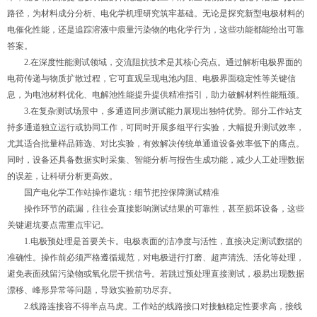
路径，为材料成分分析、电化学机理研究筑牢基础。无论是探究新型电极材料的
电催化性能，还是追踪溶液中痕量污染物的电化学行为，这些功能都能给出可靠
答案。
2.在深度性能测试领域，交流阻抗技术是其核心亮点。通过解析电极界面的
电荷传递与物质扩散过程，它可直观呈现电池内阻、电极界面稳定性等关键信
息，为电池材料优化、电解池性能提升提供精准指引，助力破解材料性能瓶颈。
3.在复杂测试场景中，多通道同步测试能力展现出独特优势。部分工作站支
持多通道独立运行或协同工作，可同时开展多组平行实验，大幅提升测试效率，
尤其适合批量样品筛选、对比实验，有效解决传统单通道设备效率低下的痛点。
同时，设备还具备数据实时采集、智能分析与报告生成功能，减少人工处理数据
的误差，让科研分析更高效。
国产电化学工作站操作避坑：细节把控保障测试精准
操作环节的疏漏，往往会直接影响测试结果的可靠性，甚至损坏设备，这些
关键避坑要点需重点牢记。
1.电极预处理是首要关卡。电极表面的洁净度与活性，直接决定测试数据的
准确性。操作前必须严格遵循规范，对电极进行打磨、超声清洗、活化等处理，
避免表面残留污染物或氧化层干扰信号。若跳过预处理直接测试，极易出现数据
漂移、峰形异常等问题，导致实验前功尽弃。
2.线路连接容不得半点马虎。工作站的线路接口对接触稳定性要求高，接线