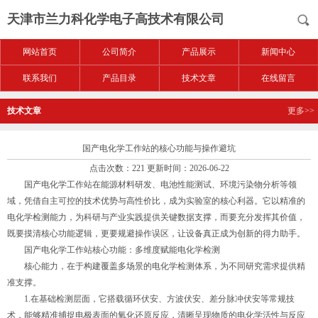
天津市兰力科化学电子高技术有限公司
网站首页
公司简介
产品展示
新闻中心
联系我们
产品目录
技术文章
在线留言
技术文章
更多>>
国产电化学工作站的核心功能与操作避坑
点击次数：221 更新时间：2026-06-22
国产电化学工作站在能源材料研发、电池性能测试、环境污染物分析等领
域，凭借自主可控的技术优势与高性价比，成为实验室的核心利器。它以精准的
电化学检测能力，为科研与产业实践提供关键数据支撑，而要充分发挥其价值，
既要摸清核心功能逻辑，更要规避操作误区，让设备真正成为创新的得力助手。
国产电化学工作站核心功能：多维度赋能电化学检测
核心能力，在于构建覆盖多场景的电化学检测体系，为不同研究需求提供精
准支撑。
1.在基础检测层面，它搭载循环伏安、方波伏安、差分脉冲伏安等常规技
术，能够精准捕捉电极表面的氧化还原反应，清晰呈现物质的电化学活性与反应