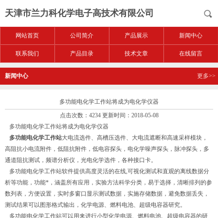
天津市兰力科化学电子高技术有限公司
网站首页
公司简介
产品展示
新闻中心
联系我们
产品目录
技术文章
在线留言
新闻中心
更多>>
多功能电化学工作站将成为电化学仪器
点击次数：4234 更新时间：2018-05-08
多功能电化学工作站将成为电化学仪器
多功能电化学工作站
大电流选件、高槽压选件、大电流遮断和高速采样模块，
高阻抗小电流附件，低阻抗附件，低电容探头，电化学噪声探头，脉冲探头，多
通道阻抗测试，频谱分析仪，光电化学选件，各种接口卡。
多功能电化学工作站软件提供高度灵活的在线,可视化测试和直观的离线数据分
析等功能，功能*，涵盖所有应用，实验方法科学分类，易于选择，清晰排列的参
数列表，方便设置，实时多窗口显示测试数据，实施存储数据，避免数据丢失，
测试结果可以图形格式输出，化学电源、燃料电池、超级电容器研究。
多功能电化学工作站可以用来进行小型化学电源、燃料电池、超级电容器的研