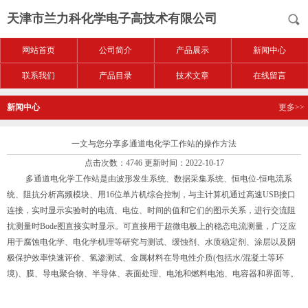
天津市兰力科化学电子高技术有限公司
网站首页
公司简介
产品展示
新闻中心
联系我们
产品目录
技术文章
在线留言
新闻中心
更多>>
一文与您分享多通道电化学工作站的操作方法
点击次数：4746 更新时间：2022-10-17
多通道电化学工作站
是由波形发生系统、数据采集系统、恒电位-恒电流系
统、阻抗分析高频模块、用16位单片机综合控制，与主计算机通过高速USB接口
连接，实时显示实验时的电流、电位、时间的值和它们的图示关系，进行交流阻
抗测量时Bode图直接实时显示。可直接用于超微电极上的稳态电流测量，广泛应
用于腐蚀电化学、电化学机理等研究与测试、缓蚀剂、水质稳定剂、涂层以及阴
极保护效率快速评价、氢渗测试、金属材料在导电性介质(包括水/混凝土等环
境)、膜、导电聚合物、半导体、表面处理、电池和燃料电池、电容器和界面等。