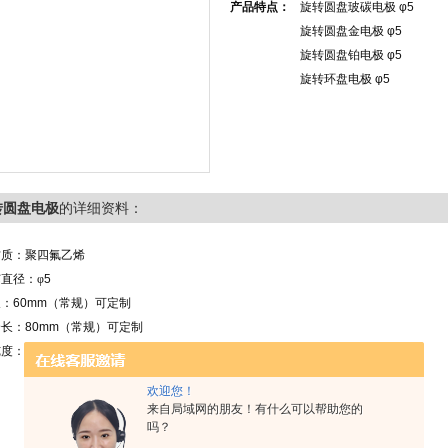
产品特点：
旋转圆盘玻碳电极 φ5
旋转圆盘金电极 φ5
旋转圆盘铂电极 φ5
旋转环盘电极 φ5
点击放大
转圆盘电极
的详细资料：
材质：聚四氟乙烯
芯直径：
φ
5
长：
60mm
（常规）可定制
核心功能全景解析
全长：
80mm
（常规）可定制
的关键价值
纯度：电分析化学高纯度
欢迎您！
来自局域网的朋友！有什么可以帮助您的
吗？