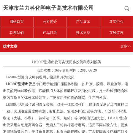
天津市兰力科化学电子高技术有限公司
网站首页
公司简介
产品展示
新闻中心
联系我们
产品目录
技术文章
在线留言
技术文章
更多>>
LK9807型溶出仪可实现同步投药和序列投药
点击次数：3689 更新时间：2018-06-20
LK9807型溶出仪可实现同步投药和序列投药
LK9807型溶出仪
是专门用于检测口服固体制剂（如片剂、胶囊、颗粒剂等）溶
出度的药物试验仪器。它能模拟人体的胃肠环境及消化过程，是一种检测药物制
剂内在质量的体外试验装置，广泛应用于药物的研究、生产与检验。
LK9807型溶出仪采用温度传感、取样一体式取样针，保证温度测定点与取样点
一致，实现溶媒温度8杯8测，标配桨法、篮法2种溶出试验方法，可选配小杯法、
碟法（大碟、小碟）、转筒法（长筒、短筒）等3种溶出试验方法。LK9807型溶
出仪采用自动定高离合器，无须人工对转杆进行定高，适用不同试验方法，更换
不同试验装置后，无须重复定高，具有自动投药功能，可实现同步投药和序列投