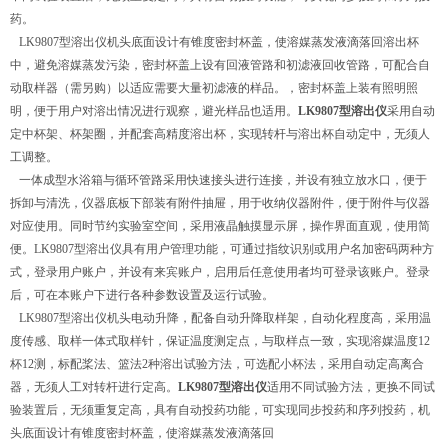
药。
LK9807型溶出仪机头底面设计有锥度密封杯盖，使溶媒蒸发液滴落回溶出杯
中，避免溶媒蒸发污染，密封杯盖上设有回液管路和初滤液回收管路，可配合自
动取样器（需另购）以适应需要大量初滤液的样品。，密封杯盖上装有照明照
明，便于用户对溶出情况进行观察，避光样品也适用。
LK9807型溶出仪
采用自动
定中杯架、杯架圈，并配套高精度溶出杯，实现转杆与溶出杯自动定中，无须人
工调整。
一体成型水浴箱与循环管路采用快速接头进行连接，并设有独立放水口，便于
拆卸与清洗，仪器底板下部装有附件抽屉，用于收纳仪器附件，便于附件与仪器
对应使用。同时节约实验室空间，采用液晶触摸显示屏，操作界面直观，使用简
便。LK9807型溶出仪具有用户管理功能，可通过指纹识别或用户名加密码两种方
式，登录用户账户，并设有来宾账户，启用后任意使用者均可登录该账户。登录
后，可在本账户下进行各种参数设置及运行试验。
LK9807型溶出仪机头电动升降，配备自动升降取样架，自动化程度高，采用温
度传感、取样一体式取样针，保证温度测定点，与取样点一致，实现溶媒温度12
杯12测，标配桨法、篮法2种溶出试验方法，可选配小杯法，采用自动定高离合
器，无须人工对转杆进行定高。
LK9807型溶出仪
适用不同试验方法，更换不同试
验装置后，无须重复定高，具有自动投药功能，可实现同步投药和序列投药，机
头底面设计有锥度密封杯盖，使溶媒蒸发液滴落回