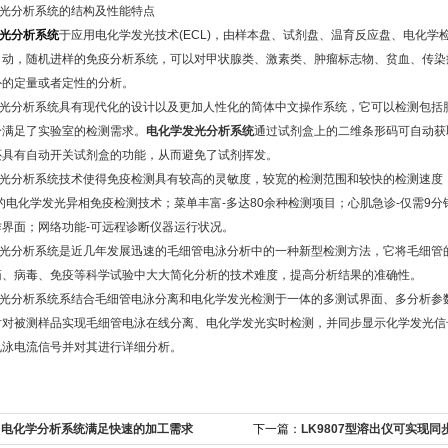
光分析系统的结构及性能特点
光分析系统
于应用电化学发光技术(ECL)，由样本盘、试剂盘、温育反应盘、电化学
自动，随机进样的免疫分析系统，可以对甲状腺类、激素类、肿瘤标志物、贫血、传染
外的定量或者定性的分析。
光分析系统具有现代化的设计以及更加人性化的简体中文操作系统，它可以检测包括肿
分满足了实验室的检测需求。
电化学发光分析系统
通过试剂盒上的二维条形码可自动获
还具有自动开关试剂盒的功能，从而避免了试剂挥发。
光分析系统技术使得免疫检测具有较高的灵敏度，较宽的检测范围和较快的检测速度，
的电化学发光异相免疫检测技术；菜单丰富-多达80余种检测项目；心肌急诊-仅需9
作界面；网络功能-可远程诊断仪器运行状况。
光分析系统是近几年发展迅速的毛细管电泳分析中的一种新型检测方法，它将毛细管
药、病毒、免疫等科学试验中大大简化分析的技术难度，提高分析结果的准确性。
光分析系统系结合毛细管电泳分离和电化学发光检测于一体的多测试界面、多分析参
时对被测样品实现毛细管电泳在线分离、电化学发光实时检测，并同步显示化学发光信
电泳电流信号并对其进行详细分析。
：
电化学分析系统满足快速的加工需求
下一篇：
LK9807型溶出仪可实现